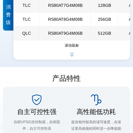
TLC
RS80AT7G4M08B
128
GB
A
消
费
TLC
RS80AT8G4M08B
256GB
A
级
QLC
RS80AT9G4M06B
512GB
A
滚动鼠标
产品特性
自主可控性强
高性能低功耗
自研UFS闪存控制器，自研固
提供相对较高的读写速度，在保
件，自主可控性强
证更高效能的同时进一步降低能