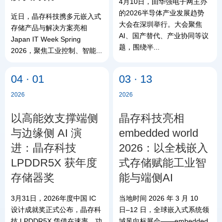
4月10日，由华强电子网主办
的2026半导体产业发展趋势
近日，晶存科技携多元嵌入式
大会在深圳举行。大会聚焦
存储产品与解决方案亮相
AI、国产替代、产业协同等议
Japan IT Week Spring
题，围绕半...
2026，聚焦工业控制、智能...
04 · 01
03 · 13
2026
2026
以高能效支撑端侧
晶存科技亮相
与边缘侧 AI 演
embedded world
进：晶存科技
2026：以全栈嵌入
LPDDR5X 获年度
式存储赋能工业智
存储器奖
能与端侧AI
3月31日，2026年度中国 IC
当地时间 2026 年 3 月 10
设计成就奖正式公布，晶存科
日–12 日，全球嵌入式系统领
技 LPDDR5X 凭借在速率、功
域风向标展会——embedded